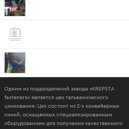
Услуги термообработки-закалки металла
Услуги гальванического цинкования
Гальваника
Услуги дробеметной очистки металлоизделий
Одним из подразделений завода «KREPSTA
fasteners» является цех гальванического
цинкования. Цех состоит из 2-х конвейерных
линий, оснащенных специализированным
оборудованием для получения качественного