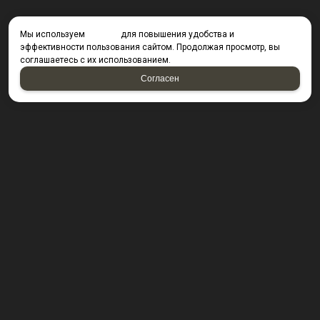
Мы используем
cookies
для повышения удобства и
эффективности пользования сайтом. Продолжая просмотр, вы
соглашаетесь с их использованием.
Согласен
КОНТАКТЫ
423800, г. Набережные Челны, Производственный
проезд д. 49, офис Д203 (Компания резидент ОАО "КИП
Мастер")
Посмотреть на карте
8 (8552) 53-40-92 ; 8 (950) 328-55-56;