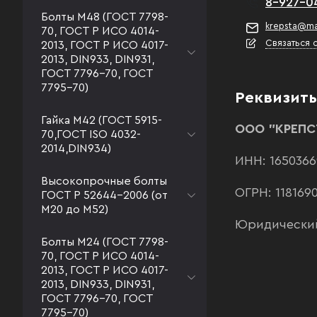
8-927-0
Болты М48 (ГОСТ 7798-
krepsta@mai
70, ГОСТ Р ИСО 4014-
Связаться
2013, ГОСТ Р ИСО 4017-
2013, DIN933, DIN931,
ГОСТ 7796-70, ГОСТ
7795-70)
Реквизит
Гайка М42 (ГОСТ 5915-
ООО "КРЕПС
70,ГОСТ ISO 4032-
2014,DIN934)
ИНН: 1650366
Высокопрочные болты
ОГРН: 118169
ГОСТ Р 52644-2006 (от
М20 до М52)
Юридический 
Болты М24 (ГОСТ 7798-
70, ГОСТ Р ИСО 4014-
2013, ГОСТ Р ИСО 4017-
2013, DIN933, DIN931,
ГОСТ 7796-70, ГОСТ
7795-70)