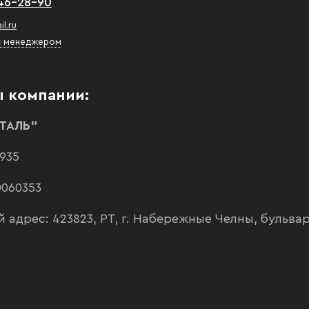
46-28-90
l.ru
 с менеджером
ы компании:
ТАЛЬ"
935
0060353
адрес: 423823, РТ, г. Набережные Челны, бульвар Б