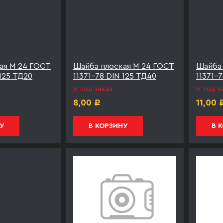
ая М 24 ГОСТ
Шайба плоская М 24 ГОСТ
Шайба 
 125 ТД20
11371-78 DIN 125 ТД40
11371-
под заказ
под з
8,00
11,00
Р
У
В КОРЗИНУ
В 