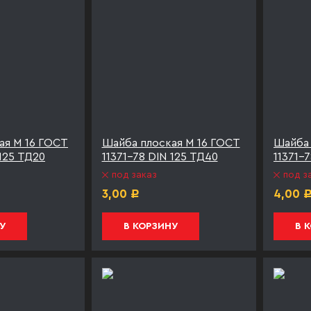
ая М 16 ГОСТ
Шайба плоская М 16 ГОСТ
Шайба 
 125 ТД20
11371-78 DIN 125 ТД40
11371-
под заказ
под з
3,00
4,00
Р
У
В КОРЗИНУ
В 