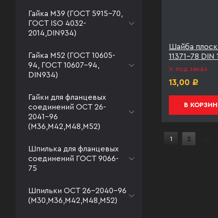
Гайка М39 (ГОСТ 5915-70,
ГОСТ ISO 4032-
2014,DIN934)
Шайба плоск
Гайка М52 (ГОСТ 10605-
11371-78 DIN
94, ГОСТ 10607-94,
под заказ
DIN934)
13,00
Р
Гайки для фланцевых
В КОРЗИН
соединений ОСТ 26-
2041-96
(М36,М42,М48,М52)
1
2
из
Шпилька для фланцевых
соединений ГОСТ 9066-
75
Шпильки ОСТ 26-2040-96
(М30,М36,М42,М48,М52)