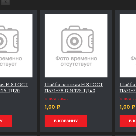
2
ая М 8 ГОСТ
Шайба плоская М 8 ГОСТ
Шайба 
 125 ТД20
11371-78 DIN 125 ТД40
11371-
под заказ
под з
1,00
1,00
Р
Р
У
В КОРЗИНУ
В 