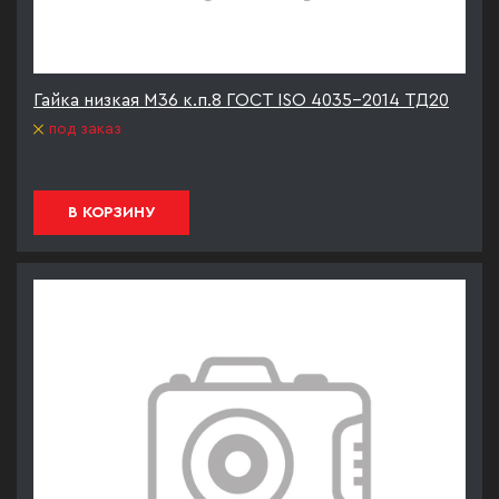
Гайка низкая М36 к.п.8 ГОСТ ISO 4035-2014 ТД20
под заказ
В КОРЗИНУ