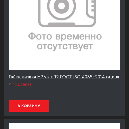
Гайка низкая М36 к.п.12 ГОСТ ISO 4035-2014 оцинк
под заказ
В КОРЗИНУ