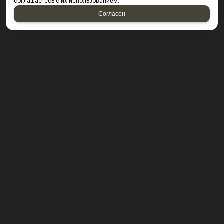
соглашаетесь с их использованием.
Согласен
КОНТАКТЫ
423800, г. Набережные Челны, Производственный
проезд д. 49, офис Д203 (Компания резидент ОАО "КИП
Мастер")
Посмотреть на карте
8 (8552) 53-40-92 ; 8 (950) 328-55-56;
E-mail:
krepsta@mail.ru
2026 © “KREPSTA fasteners”