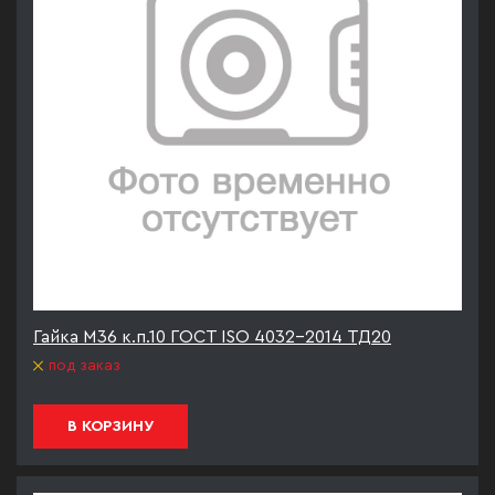
Гайка М36 к.п.10 ГОСТ ISO 4032-2014 ТД20
под заказ
В КОРЗИНУ