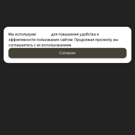
Мы используем
cookies
для повышения удобства и
эффективности пользования сайтом. Продолжая просмотр, вы
соглашаетесь с их использованием.
Согласен
КОНТАКТЫ
423800, г. Набережные Челны, Производственный
проезд д. 49, офис Д203 (Компания резидент ОАО "КИП
Мастер")
Посмотреть на карте