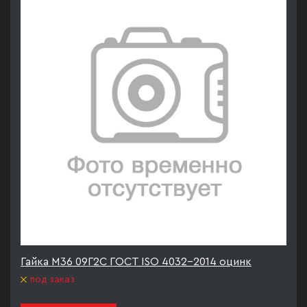
Гайка М36 09Г2С ГОСТ ISO 4032-2014 оцинк
под заказ