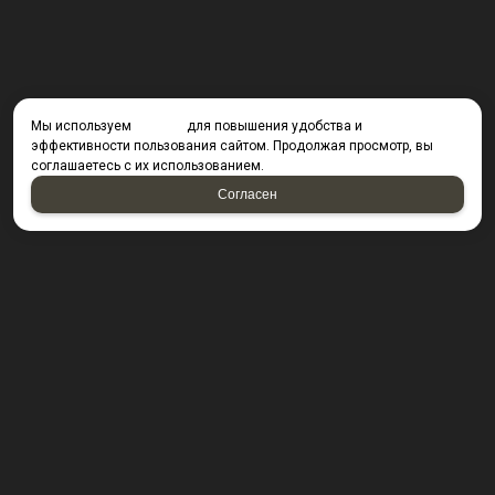
Мы используем
cookies
для повышения удобства и
эффективности пользования сайтом. Продолжая просмотр, вы
соглашаетесь с их использованием.
Согласен
КОНТАКТЫ
423800, г. Набережные Челны, Производственный
проезд д. 49, офис Д203 (Компания резидент ОАО "КИП
Мастер")
Посмотреть на карте