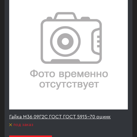
Гайка М36 09Г2С ГОСТ ГОСТ 5915-70 оцинк
под заказ