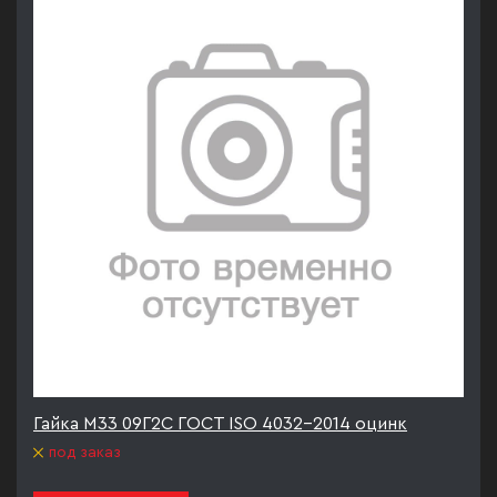
Гайка М33 09Г2С ГОСТ ISO 4032-2014 оцинк
под заказ