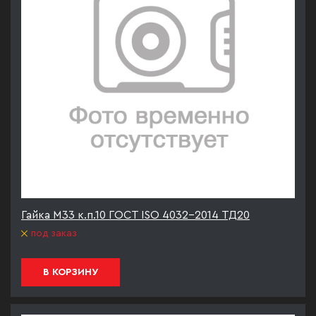
Гайка М33 к.п.10 ГОСТ ISO 4032-2014 ТД20
под заказ
В КОРЗИНУ