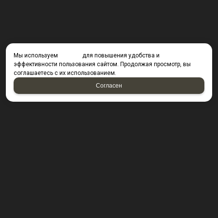
Мы используем
cookies
для повышения удобства и
эффективности пользования сайтом. Продолжая просмотр, вы
соглашаетесь с их использованием.
Согласен
КОНТАКТЫ
423800, г. Набережные Челны, Производственный
проезд д. 49, офис Д203 (Компания резидент ОАО "КИП
Мастер")
Посмотреть на карте