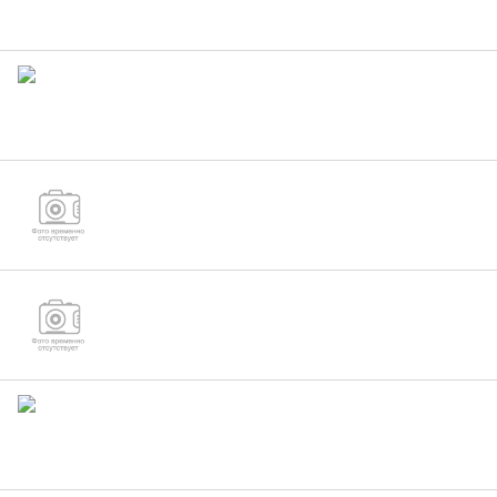
Болт М42 DIN933
Болт М42 ГОСТ 7795-70 с шестигранной
уменьшенной головкой и направляющим
подголовком
Болт М42 ГОСТ 7796-70 с шестигранной
уменьшенной головкой
Болт М42 09Г2С ГОСТ 7798-70