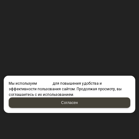
Мы используем
cookies
для повышения удобства и
эффективности пользования сайтом. Продолжая просмотр, вы
соглашаетесь с их использованием.
Согласен