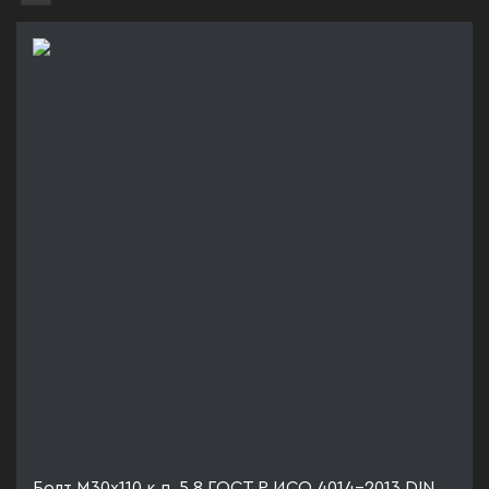
Болт М30х110 к.п. 5.8 ГОСТ Р ИСО 4014-2013 DIN