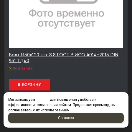
Болт М30х120 к.п. 8.8 ГОСТ Р ИСО 4014-2013 DIN
931 ТД40
под заказ
В КОРЗИНУ
Мы используем
cookies
для повышения удобства и
эффективности пользования сайтом. Продолжая просмотр, вы
1
2
3
4
5
6
7
8
9
10
из
соглашаетесь с их использованием.
10
Согласен