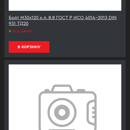
Болт М30х120 к.п. 8.8 ГОСТ Р ИСО 4014-2013 DIN
931 ТД20
под заказ
В КОРЗИНУ