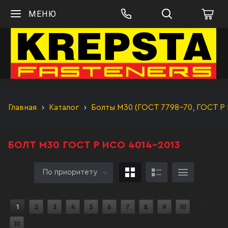
МЕНЮ
Главная
Каталог
Болты М30 (ГОСТ 7798-70, ГОСТ Р 
БОЛТ М30 ГОСТ Р ИСО 4014-2013
По приоритету
1
2
3
4
5
6
7
8
9
10
из
10